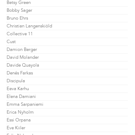
Betsy Green
Bobby Sager
Bruno Ehrs
Christian Langenskiöld
Collective 11
Cust
Damion Berger
David Molander
Davide Quayola
Denés Farkas
Discipula
Eeva Karhu
Elena Damiani
Emma Sarpaniemi
Erica Nyholm
Essi Orpana
Eve Kiiler