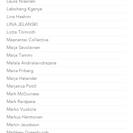
Laura Nissinen
Lebohang Kganye
Lina Hashim
LINA JELANSKI
Lotta Törnroth
Maanantai Collective
Maija Savolainen
Maija Tammi
Malala Andrialavidrazana
Maria Friberg
Marja Helander
Marjetica Potrč
Mark McGuiness
Mark Raidpere
Marko Vuokola
Markus Henttonen
Martin Jacobson
Matthew Greenburgh