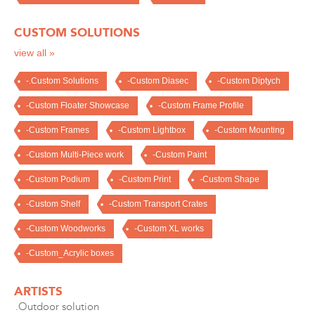
CUSTOM SOLUTIONS
view all »
-.Custom Solutions
-Custom Diasec
-Custom Diptych
-Custom Floater Showcase
-Custom Frame Profile
-Custom Frames
-Custom Lightbox
-Custom Mounting
-Custom Multi-Piece work
-Custom Paint
-Custom Podium
-Custom Print
-Custom Shape
-Custom Shelf
-Custom Transport Crates
-Custom Woodworks
-Custom XL works
-Custom_Acrylic boxes
ARTISTS
.Outdoor solution