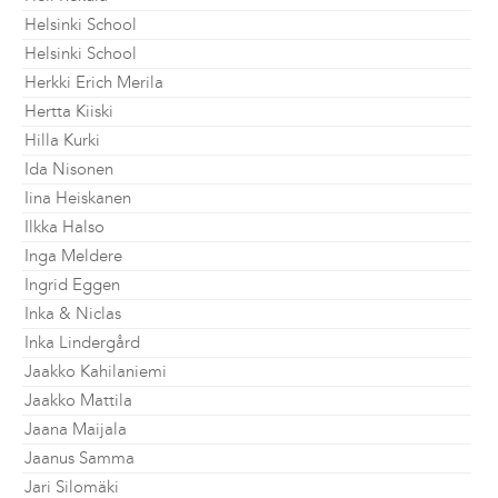
Helsinki School
Helsinki School
Herkki Erich Merila
Hertta Kiiski
Hilla Kurki
Ida Nisonen
Iina Heiskanen
Ilkka Halso
Inga Meldere
Ingrid Eggen
Inka & Niclas
Inka Lindergård
Jaakko Kahilaniemi
Jaakko Mattila
Jaana Maijala
Jaanus Samma
Jari Silomäki