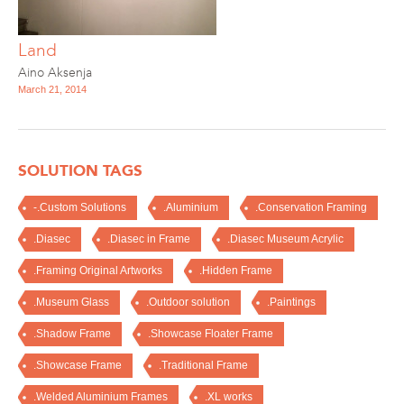
Land
Aino Aksenja
March 21, 2014
SOLUTION TAGS
-.Custom Solutions
.Aluminium
.Conservation Framing
.Diasec
.Diasec in Frame
.Diasec Museum Acrylic
.Framing Original Artworks
.Hidden Frame
.Museum Glass
.Outdoor solution
.Paintings
.Shadow Frame
.Showcase Floater Frame
.Showcase Frame
.Traditional Frame
.Welded Aluminium Frames
.XL works