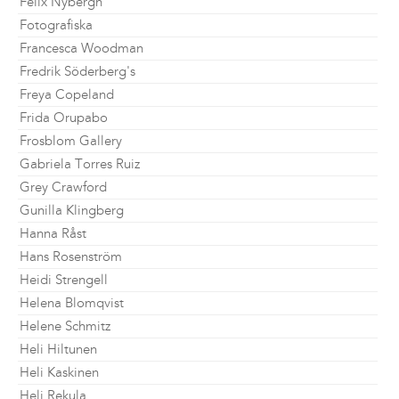
Felix Nybergh
Fotografiska
Francesca Woodman
Fredrik Söderberg's
Freya Copeland
Frida Orupabo
Frosblom Gallery
Gabriela Torres Ruiz
Grey Crawford
Gunilla Klingberg
Hanna Råst
Hans Rosenström
Heidi Strengell
Helena Blomqvist
Helene Schmitz
Heli Hiltunen
Heli Kaskinen
Heli Rekula