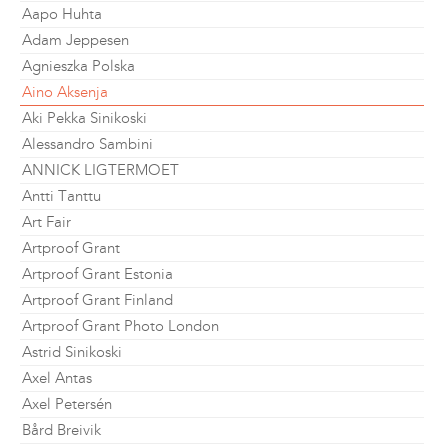
Aapo Huhta
Adam Jeppesen
Agnieszka Polska
Aino Aksenja
Aki Pekka Sinikoski
Alessandro Sambini
ANNICK LIGTERMOET
Antti Tanttu
Art Fair
Artproof Grant
Artproof Grant Estonia
Artproof Grant Finland
Artproof Grant Photo London
Astrid Sinikoski
Axel Antas
Axel Petersén
Bård Breivik