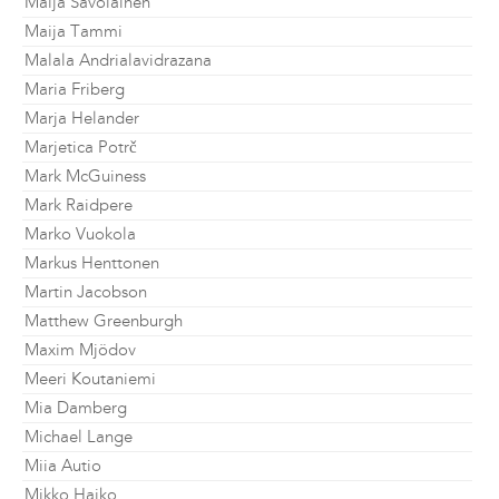
Maija Savolainen
Maija Tammi
Malala Andrialavidrazana
Maria Friberg
Marja Helander
Marjetica Potrč
Mark McGuiness
Mark Raidpere
Marko Vuokola
Markus Henttonen
Martin Jacobson
Matthew Greenburgh
Maxim Mjödov
Meeri Koutaniemi
Mia Damberg
Michael Lange
Miia Autio
Mikko Haiko