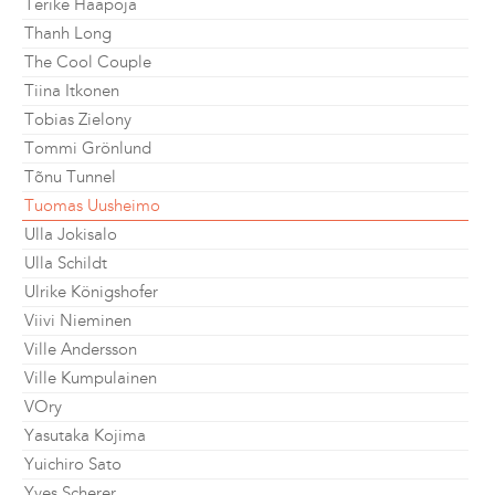
Terike Haapoja
Thanh Long
The Cool Couple
Tiina Itkonen
Tobias Zielony
Tommi Grönlund
Tõnu Tunnel
Tuomas Uusheimo
Ulla Jokisalo
Ulla Schildt
Ulrike Königshofer
Viivi Nieminen
Ville Andersson
Ville Kumpulainen
VOry
Yasutaka Kojima
Yuichiro Sato
Yves Scherer