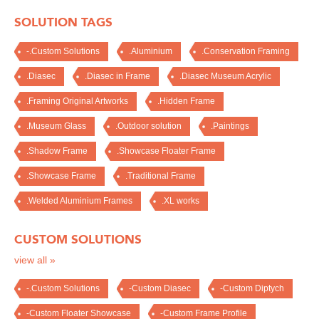
SOLUTION TAGS
-.Custom Solutions
.Aluminium
.Conservation Framing
.Diasec
.Diasec in Frame
.Diasec Museum Acrylic
.Framing Original Artworks
.Hidden Frame
.Museum Glass
.Outdoor solution
.Paintings
.Shadow Frame
.Showcase Floater Frame
.Showcase Frame
.Traditional Frame
.Welded Aluminium Frames
.XL works
CUSTOM SOLUTIONS
view all »
-.Custom Solutions
-Custom Diasec
-Custom Diptych
-Custom Floater Showcase
-Custom Frame Profile