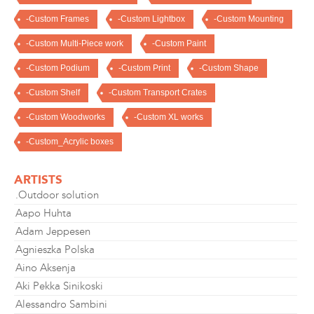
-Custom Frames
-Custom Lightbox
-Custom Mounting
-Custom Multi-Piece work
-Custom Paint
-Custom Podium
-Custom Print
-Custom Shape
-Custom Shelf
-Custom Transport Crates
-Custom Woodworks
-Custom XL works
-Custom_Acrylic boxes
ARTISTS
.Outdoor solution
Aapo Huhta
Adam Jeppesen
Agnieszka Polska
Aino Aksenja
Aki Pekka Sinikoski
Alessandro Sambini