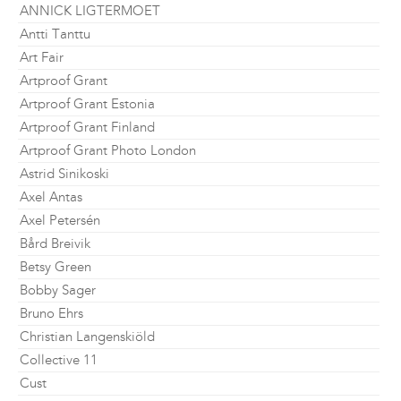
ANNICK LIGTERMOET
Antti Tanttu
Art Fair
Artproof Grant
Artproof Grant Estonia
Artproof Grant Finland
Artproof Grant Photo London
Astrid Sinikoski
Axel Antas
Axel Petersén
Bård Breivik
Betsy Green
Bobby Sager
Bruno Ehrs
Christian Langenskiöld
Collective 11
Cust