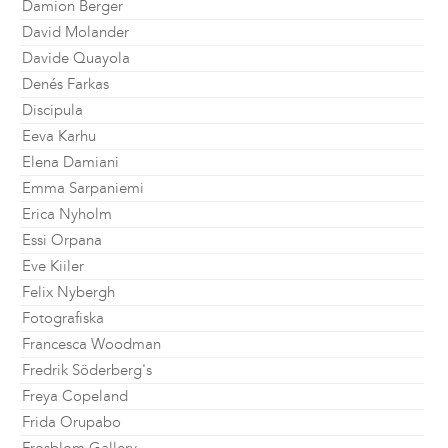
Damion Berger
David Molander
Davide Quayola
Denés Farkas
Discipula
Eeva Karhu
Elena Damiani
Emma Sarpaniemi
Erica Nyholm
Essi Orpana
Eve Kiiler
Felix Nybergh
Fotografiska
Francesca Woodman
Fredrik Söderberg's
Freya Copeland
Frida Orupabo