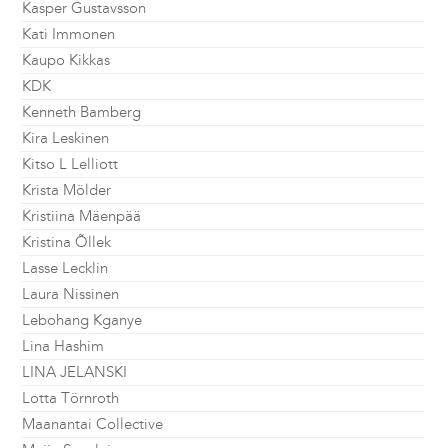
Kasper Gustavsson
Kati Immonen
Kaupo Kikkas
KDK
Kenneth Bamberg
Kira Leskinen
Kitso L Lelliott
Krista Mölder
Kristiina Mäenpää
Kristina Õllek
Lasse Lecklin
Laura Nissinen
Lebohang Kganye
Lina Hashim
LINA JELANSKI
Lotta Törnroth
Maanantai Collective