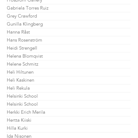
Frosblom Gallery
Gabriela Torres Ruiz
Grey Crawford
Gunilla Klingberg
Hanna Råst
Hans Rosenström
Heidi Strengell
Helena Blomqvist
Helene Schmitz
Heli Hiltunen
Heli Kaskinen
Heli Rekula
Helsinki School
Helsinki School
Herkki Erich Merila
Hertta Kiiski
Hilla Kurki
Ida Nisonen