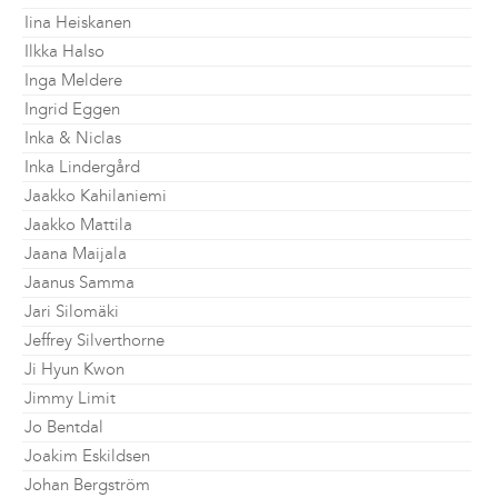
Iina Heiskanen
Ilkka Halso
Inga Meldere
Ingrid Eggen
Inka & Niclas
Inka Lindergård
Jaakko Kahilaniemi
Jaakko Mattila
Jaana Maijala
Jaanus Samma
Jari Silomäki
Jeffrey Silverthorne
Ji Hyun Kwon
Jimmy Limit
Jo Bentdal
Joakim Eskildsen
Johan Bergström