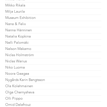
Mikko Rikala
Milja Laurila
Museum Exhibition
Nana & Felix
Nanna Hänninen
Natalia Kopkina
Nelli Palomäki
Nelson Makamo
Niclas Holmström
Niclas Warius
Niko Luoma
Noora Geagea
Nygårds Karin Bengtsson
Ola Kolehmainen
Olga Chernysheva
Olli Piippo
Omid Delafrouz